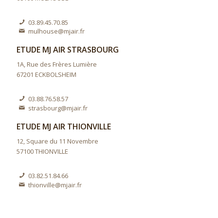
03.89.45.70.85
mulhouse@mjair.fr
ETUDE MJ AIR STRASBOURG
1A, Rue des Frères Lumière
67201 ECKBOLSHEIM
03.88.76.58.57
strasbourg@mjair.fr
ETUDE MJ AIR THIONVILLE
12, Square du 11 Novembre
57100 THIONVILLE
03.82.51.84.66
thionville@mjair.fr