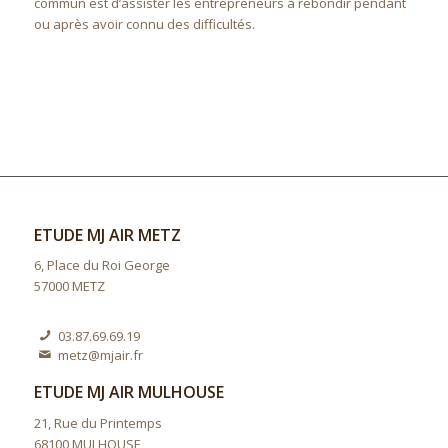
commun est d’assister les entrepreneurs à rebondir pendant
ou après avoir connu des difficultés.
ETUDE MJ AIR METZ
6, Place du Roi George
57000 METZ
03.87.69.69.19
metz@mjair.fr
ETUDE MJ AIR MULHOUSE
21, Rue du Printemps
68100 MULHOUSE