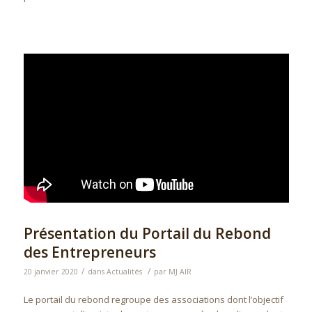
Présentation du Portail du Rebond
des Entrepreneurs
/
/
20 janvier 2020
dans
Actualités
par
MJ AIR
Le portail du rebond regroupe des associations dont l’objectif