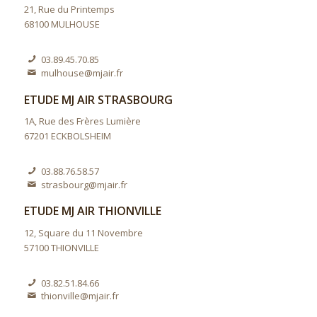
21, Rue du Printemps
68100 MULHOUSE
03.89.45.70.85
mulhouse@mjair.fr
ETUDE MJ AIR STRASBOURG
1A, Rue des Frères Lumière
67201 ECKBOLSHEIM
03.88.76.58.57
strasbourg@mjair.fr
ETUDE MJ AIR THIONVILLE
12, Square du 11 Novembre
57100 THIONVILLE
03.82.51.84.66
thionville@mjair.fr