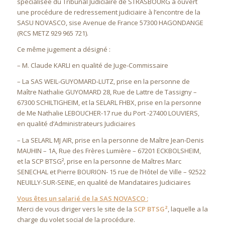
spécialisée du Tribunal Judiciaire de STRASBOURG a ouvert
une procédure de redressement judiciaire à l’encontre de la
SASU NOVASCO, sise Avenue de France 57300 HAGONDANGE
(RCS METZ 929 965 721).
Ce même jugement a désigné :
– M. Claude KARLI en qualité de Juge-Commissaire
– La SAS WEIL-GUYOMARD-LUTZ, prise en la personne de
Maître Nathalie GUYOMARD 28, Rue de Lattre de Tassigny –
67300 SCHILTIGHEIM, et la SELARL FHBX, prise en la personne
de Me Nathalie LEBOUCHER-17 rue du Port -27400 LOUVIERS,
en qualité d’Administrateurs Judiciaires
– La SELARL MJ AIR, prise en la personne de Maître Jean-Denis
MAUHIN – 1A, Rue des Frères Lumière – 67201 ЕСКВOLSHEIM,
et la SCP BTSG², prise en la personne de Maîtres Marc
SENECHAL et Pierre BOURION- 15 rue de l’Hôtel de Ville – 92522
NEUILLY-SUR-SEINE, en qualité de Mandataires Judiciaires
Vous êtes un salarié de la SAS NOVASCO :
Merci de vous diriger vers le site de la
SCP BTSG²
, laquelle a la
charge du volet social de la procédure.