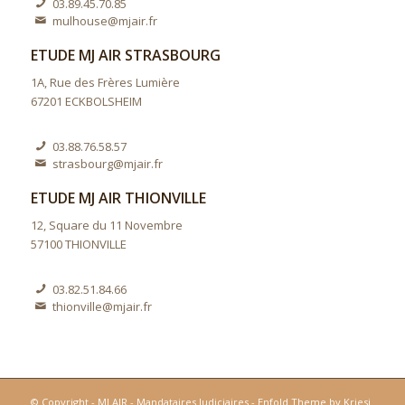
03.89.45.70.85
mulhouse@mjair.fr
ETUDE MJ AIR STRASBOURG
1A, Rue des Frères Lumière
67201 ECKBOLSHEIM
03.88.76.58.57
strasbourg@mjair.fr
ETUDE MJ AIR THIONVILLE
12, Square du 11 Novembre
57100 THIONVILLE
03.82.51.84.66
thionville@mjair.fr
© Copyright -
MJ AIR - Mandataires Judiciaires
-
Enfold Theme by Kriesi