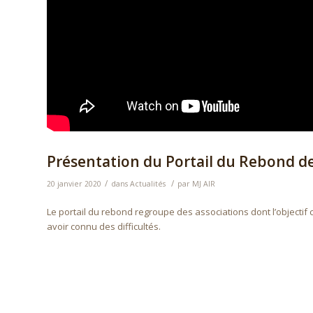
Présentation du Portail du Rebond d
/
/
20 janvier 2020
dans
Actualités
par
MJ AIR
Le portail du rebond regroupe des associations dont l’objecti
avoir connu des difficultés.