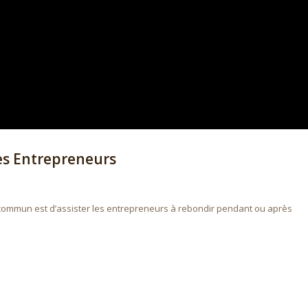
es Entrepreneurs
f commun est d’assister les entrepreneurs à rebondir pendant ou après